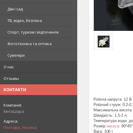
Дім і сад
ТВ, відео, безпека
Спорт, туризм і відпочинок
Фототехніка та оптика
Сувеніри
О нас
Отзывы
КОНТАКТИ
Робоча напруга: 12 В
Робочий струм: 0,2-0,
Максимальна висота:
МегаШара
Швидкість: 1,5-2 л.
Температура води: до
Розмір
насоса
: 90*45
Полтава, Україна
Вага: 106 г