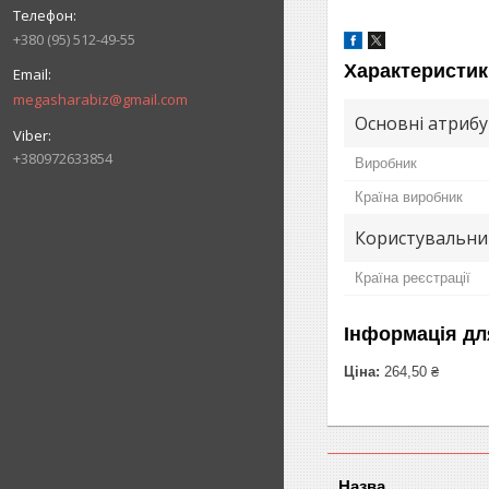
+380 (95) 512-49-55
Характеристик
megasharabiz@gmail.com
Основні атриб
+380972633854
Виробник
Країна виробник
Користувальни
Країна реєстрації
Інформація дл
Ціна:
264,50 ₴