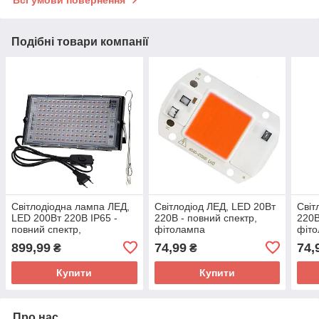
Всі умови повернення
Подібні товари компанії
Світлодіодна лампа ЛЕД,
Світлодіод ЛЕД, LED 20Вт
Світ
LED 200Вт 220В IP65 -
220В - повний спектр,
220В
повний спектр,
фітолампа
фіт
фітолампа, прожектор
899,99
74,99
74,
₴
₴
Купити
Купити
Про нас