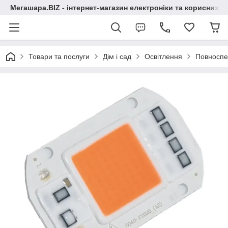
Мегашара.BIZ - інтернет-магазин електроніки та корисних т
Товари та послуги
Дім і сад
Освітлення
Повноспек