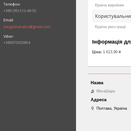
Країна виробник
+380 (95) 512-49-55
Користувальни
megasharabiz@gmail.com
Країна реєстрації
Інформація дл
+380972633854
Ціна:
1 613,90 ₴
МегаШара
Полтава, Україна