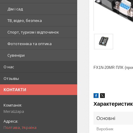
Дім і сад
ТВ, відео, безпека
Спорт, туризм і відпочинок
Фототехніка та оптика
Сувеніри
О нас
FX1N-20MR ПЛК (прог
Отзывы
КОНТАКТИ
Характеристик
МегаШара
Основні
Полтава, Україна
Виробник