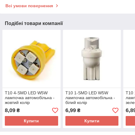
Всі умови повернення
Подібні товари компанії
T10 4-SMD LED W5W
T10 1-SMD LED W5W
T10
лампочка автомобільна -
лампочка автомобільна -
ламп
жовтий колір
білий колір
зеле
8,09
6,99
6,8
₴
₴
Купити
Купити