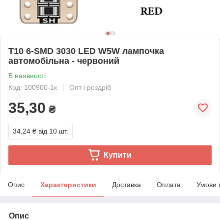
T10 6-SMD 3030 LED W5W лампочка
автомобільна - червоний
В наявності
Код: 100900-1к
Опт і роздріб
35,30
₴
34,24 ₴
від 10 шт.
Купити
Опис
Характеристики
Доставка
Оплата
Умови 
Опис