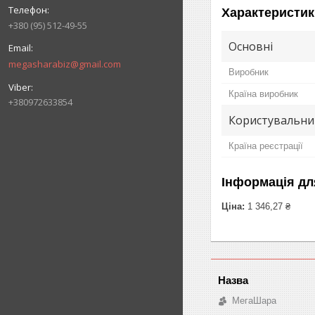
Характеристик
+380 (95) 512-49-55
Основні
megasharabiz@gmail.com
Виробник
Країна виробник
+380972633854
Користувальни
Країна реєстрації
Інформація дл
Ціна:
1 346,27 ₴
МегаШара