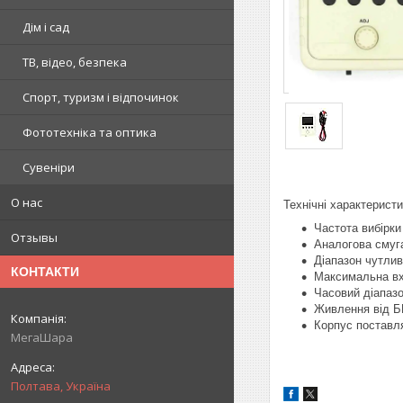
Дім і сад
ТВ, відео, безпека
Спорт, туризм і відпочинок
Фототехніка та оптика
Сувеніри
О нас
Технічні характеристи
Частота вибірки
Отзывы
Аналогова смуг
Діапазон чутлив
КОНТАКТИ
Максимальна вхі
Часовий діапазо
Живлення від Б
Корпус поставля
МегаШара
Полтава, Україна