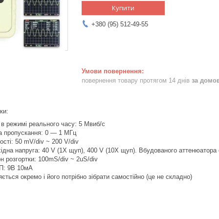
Купити
+380 (95) 512-49-55
повернення товару протягом 14 днів
за домо
ки:
 в режимі реального часу: 5 Мвиб/с
а пропускання: 0 — 1 МГц
ості: 50 mV/div ~ 200 V/div
дна напруга: 40 V (1X щуп), 400 V (10X щуп). Вбудованого аттенюатора
н розгортки: 100mS/div ~ 2uS/div
П: 9В 10мА
ється окремо і його потрібно зібрати самостійно (це не складно)