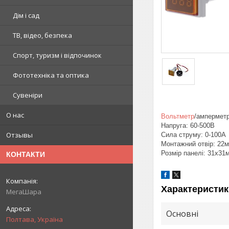
Дім і сад
ТВ, відео, безпека
Спорт, туризм і відпочинок
Фототехніка та оптика
Сувеніри
О нас
Вольтметр
/амперметр
Напруга: 60-500В
Отзывы
Сила струму: 0-100А
Монтажний отвір: 22
Розмір панелі: 31х31
КОНТАКТИ
Характеристик
МегаШара
Основні
Полтава, Україна