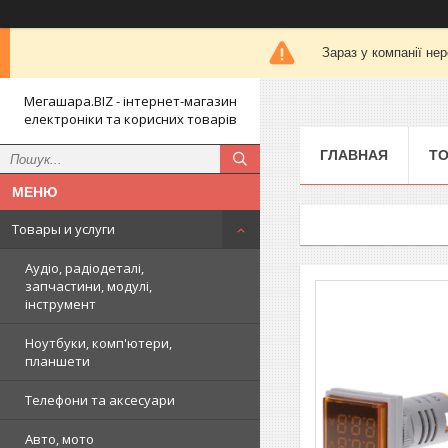
Зараз у компанії не
Мегашара.BIZ - інтернет-магазин
електроніки та корисних товарів
ГЛАВНАЯ
ТО
Товары и услуги
Аудіо, радіодеталі,
запчастини, модулі,
інструмент
Ноутбуки, комп'ютери,
планшети
Телефони та аксесуари
Авто, мото