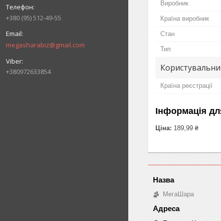
Виробник
+380 (95) 512-49-55
Країна виробник
Стан
megasharabiz@gmail.com
Тип
Користувальни
+380972633854
Країна реєстрації
Інформація дл
Ціна:
189,99 ₴
МегаШара