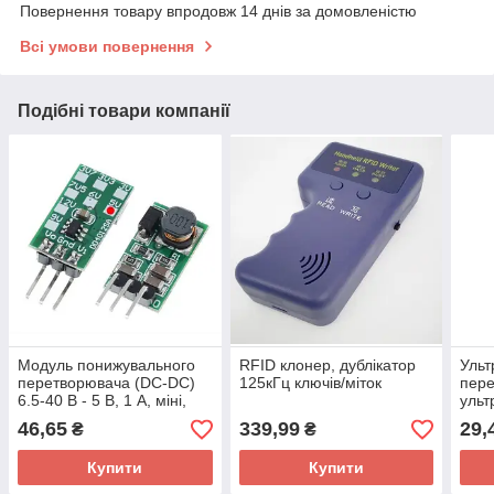
Повернення товару впродовж 14 днів за домовленістю
Всі умови повернення
Подібні товари компанії
Модуль понижувального
RFID клонер, дублікатор
Ульт
перетворювача (DC-DC)
125кГц ключів/міток
пере
6.5-40 В - 5 В, 1 А, міні,
ульт
550 кГц, 1 А
Spli
46,65
339,99
29,
₴
₴
R, п
Купити
Купити