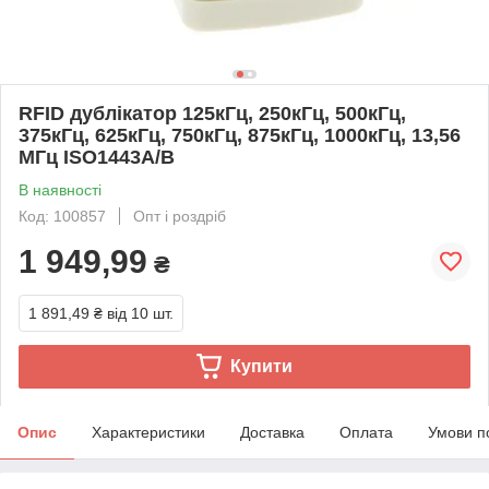
RFID дублікатор 125кГц, 250кГц, 500кГц,
375кГц, 625кГц, 750кГц, 875кГц, 1000кГц, 13,56
МГц ISO1443A/B
В наявності
Код: 100857
Опт і роздріб
1 949,99
₴
1 891,49 ₴
від 10 шт.
Купити
Опис
Характеристики
Доставка
Оплата
Умови п