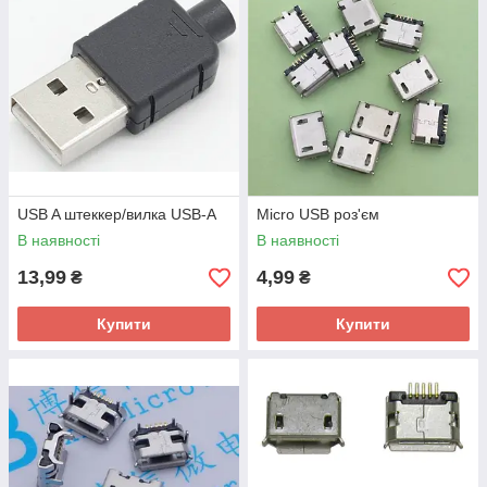
USB A штеккер/вилка USB-A
Micro USB роз'єм
В наявності
В наявності
13,99
4,99
₴
₴
Купити
Купити