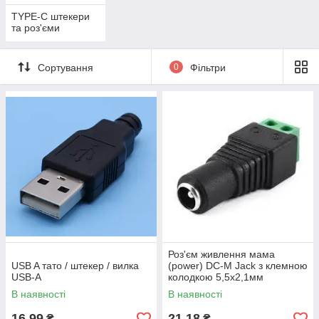
TYPE-C штекери
та роз'єми
Сортування
0
Фільтри
Роз'єм живлення мама
USB A тато / штекер / вилка
(power) DC-M Jack з клемною
USB-A
колодкою 5,5х2,1мм
(розетка)
В наявності
В наявності
16,99
21,18
₴
₴