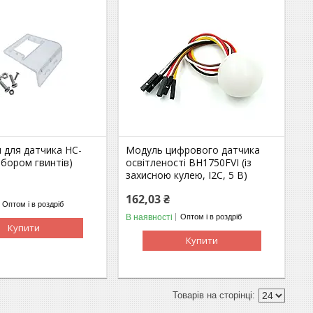
 для датчика HC-
Модуль цифрового датчика
абором гвинтів)
освітленості BH1750FVI (із
захисною кулею, I2C, 5 В)
162,03 ₴
Оптом і в роздріб
В наявності
Оптом і в роздріб
Купити
Купити