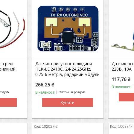
 з реле
Датчик присутності людини
Датчик осв
оникний,
HLK-LD2410C, 24-24.25GHz,
220В, 10А
0.75-6 метрів, радарний модуль
117,76 ₴
266,25 ₴
В наявності
В наявності
оздріб
Оптом і в роздріб
Купити
102027-2
100374к