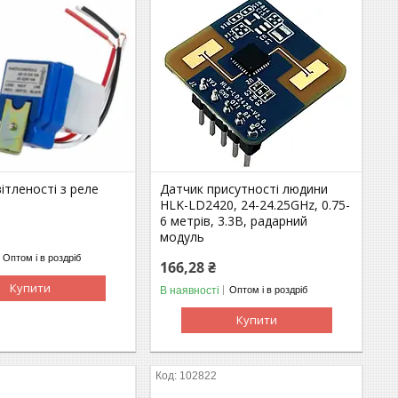
ітленості з реле
Датчик присутності людини
HLK-LD2420, 24-24.25GHz, 0.75-
6 метрів, 3.3В, радарний
модуль
Оптом і в роздріб
166,28 ₴
Купити
В наявності
Оптом і в роздріб
Купити
102822