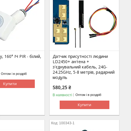
, 160° ІЧ PIR - білий,
Датчик присутності людини
LD2450+ антена +
з'єднувальний кабель, 24G-
24.25GHz, 5-8 метрів, радарний
Оптом і в роздріб
модуль
Купити
580,25 ₴
В наявності
Оптом і в роздріб
Купити
100343-1