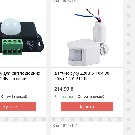
100347б
у для світлодіодних
Датчик руху 220В 5-10м 30-
/24В - чорний
50Вт 140° ІЧ PIR
214,99 ₴
В наявності
Оптом і в роздріб
Оптом і в роздріб
Купити
Купити
1
101771-2