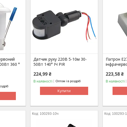
ервоний
Датчик руху 220В 5-10м 30-
Патрон E27
00Вт 360 °
50Вт 140° ІЧ PIR
інфрачерв
224,99 ₴
223,58 ₴
В наявності
В наявності
Оптом і в роздріб
оздріб
Купити
100293-10ч
100293-