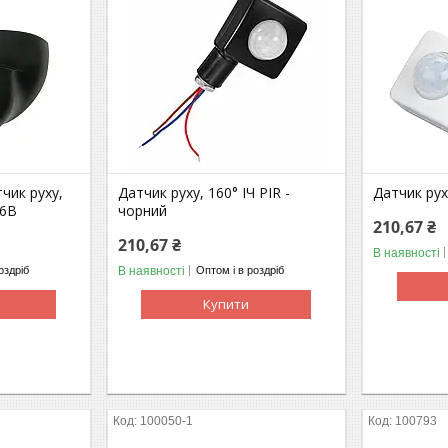
чик руху,
Датчик руху, 160° ІЧ PIR -
Датчик руху
36В
чорний
210,67 ₴
210,67 ₴
В наявності
В наявності
оздріб
Оптом і в роздріб
Купити
100050-1
100793