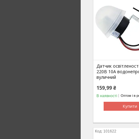
Датчик освітленості
220В 10А водонепр
вуличний
159,99 ₴
В наявності
Оптом і в р
Купити
101622