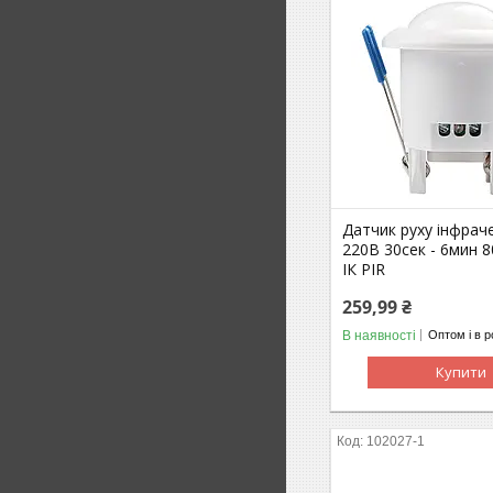
Датчик руху інфрач
220В 30сек - 6мин 8
ІК PIR
259,99 ₴
В наявності
Оптом і в р
Купити
102027-1