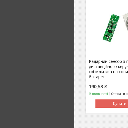
Радарний сенсор з 
дистанційного керу
світильника на соня
батареї
190,53 ₴
В наявності
Оптом і в р
Купити