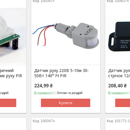
100347с
100837ч
тричний
Датчик руху 220В 5-10м 30-
Датчик рух
ик руху PIR
50Вт 140° ІЧ PIR
стрічок 12
224,99 ₴
208,40 ₴
В наявності
В наявності
оздріб
Оптом і в роздріб
Купити
100347ч
101771-