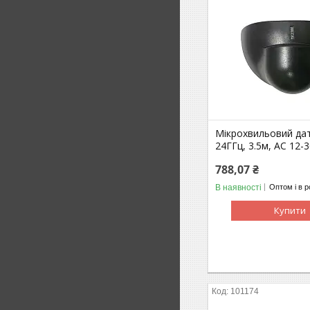
Мікрохвильовий дат
24ГГц, 3.5м, AC 12-
788,07 ₴
В наявності
Оптом і в р
Купити
101174