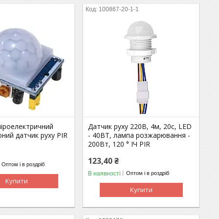
100867-20-1-1
піроелектричний
Датчик руху 220В, 4м, 20с, LED
ний датчик руху PIR
- 40ВТ, лампа розжарювання -
200Вт, 120 ° ІЧ PIR
123,40 ₴
Оптом і в роздріб
В наявності
Оптом і в роздріб
Купити
Купити