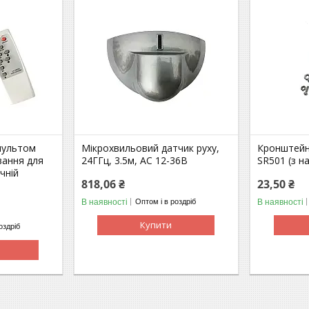
пультом
Мікрохвильовий датчик руху,
Кронштейн
вання для
24ГГц, 3.5м, AC 12-36В
SR501 (з н
чній
818,06 ₴
23,50 ₴
В наявності
В наявності
Оптом і в роздріб
Купити
оздріб