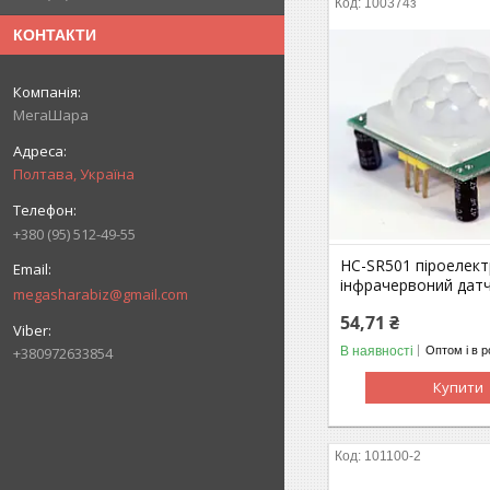
100374з
КОНТАКТИ
МегаШара
Полтава, Україна
+380 (95) 512-49-55
HC-SR501 піроелек
інфрачервоний датч
megasharabiz@gmail.com
54,71 ₴
+380972633854
В наявності
Оптом і в р
Купити
101100-2