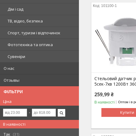
101100-1
Дім і сад
ТВ, відео, безпека
Спорт, туризм і відпочинок
Фототехніка та оптика
Сувеніри
О нас
Стельовий датчик р
Отзывы
5сек-7хв 1200Вт 360
ФІЛЬТРИ
259,99 ₴
Ціна
В наявності
Оптом і в р
Купити
В наявності
Так
31