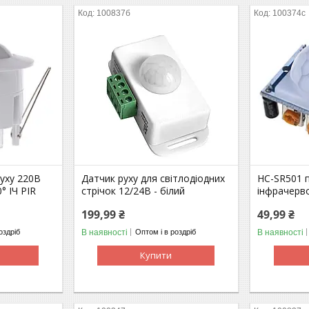
100837б
100374с
уху 220В
Датчик руху для світлодіодних
HC-SR501 
° ІЧ PIR
стрічок 12/24В - білий
інфрачерво
199,99 ₴
49,99 ₴
В наявності
В наявності
оздріб
Оптом і в роздріб
Купити