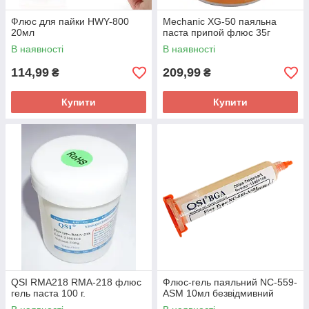
Флюс для пайки HWY-800
Mechanic XG-50 паяльна
20мл
паста припой флюс 35г
В наявності
В наявності
114,99
209,99
₴
₴
Купити
Купити
QSI RMA218 RMA-218 флюс
Флюс-гель паяльний NC-559-
гель паста 100 г.
ASM 10мл безвідмивний