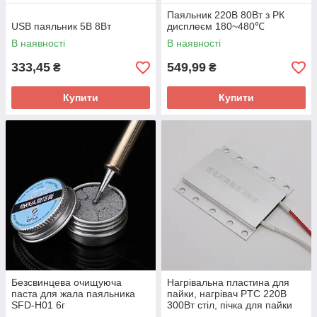
Паяльник 220В 80Вт з РК
USB паяльник 5В 8Вт
дисплеєм 180~480℃
В наявності
В наявності
333,45
549,99
₴
₴
Купити
Купити
Безсвинцева очищуюча
Нагрівальна пластина для
паста для жала паяльника
пайки, нагрівач PTC 220В
SFD-H01 6г
300Вт стіл, пічка для пайки
світлодіодів LED SMD BGA