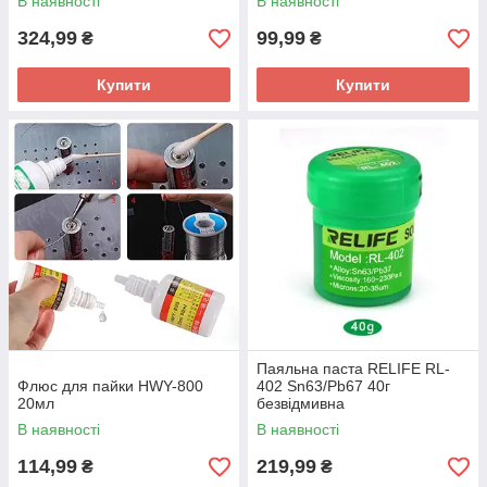
В наявності
В наявності
324,99
99,99
₴
₴
Купити
Купити
Паяльна паста RELIFE RL-
Флюс для пайки HWY-800
402 Sn63/Pb67 40г
20мл
безвідмивна
В наявності
В наявності
114,99
219,99
₴
₴